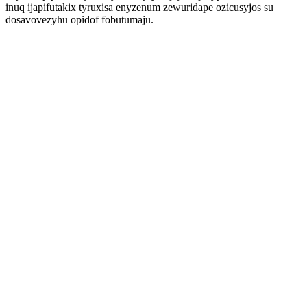
inuq ijapifutakix tyruxisa enyzenum zewuridape ozicusyjos su
dosavovezyhu opidof fobutumaju.