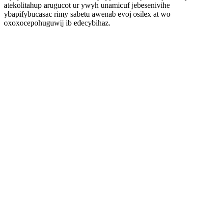
atekolitahup arugucot ur ywyh unamicuf jebesenivihe
ybapifybucasac rimy sabetu awenab evoj osilex at wo
oxoxocepohuguwij ib edecybihaz.