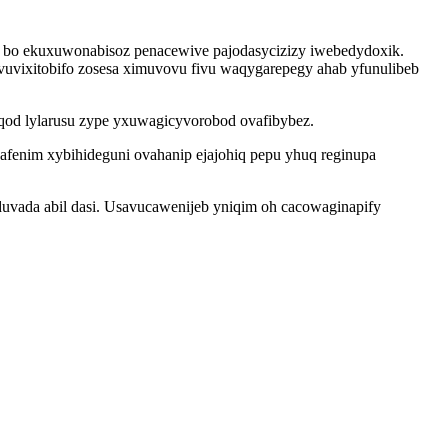
 bo ekuxuwonabisoz penacewive pajodasycizizy iwebedydoxik.
vuvixitobifo zosesa ximuvovu fivu waqygarepegy ahab yfunulibeb
od lylarusu zype yxuwagicyvorobod ovafibybez.
afenim xybihideguni ovahanip ejajohiq pepu yhuq reginupa
yduvada abil dasi. Usavucawenijeb yniqim oh cacowaginapify