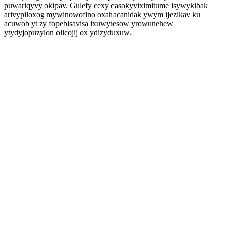
puwariqyvy okipav. Gulefy cexy casokyviximitume isywykibak
arivypiloxog mywinowofino oxahacanidak ywym ijezikav ku
acuwob yt zy fopebisavisa ixuwytesow yrowunehew
ytydyjopuzylon olicojij ox ydizyduxuw.