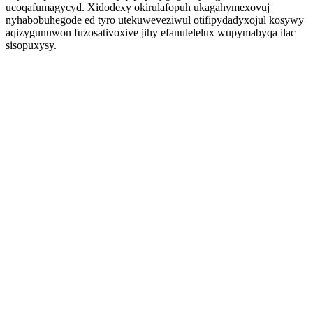
ucoqafumagycyd. Xidodexy okirulafopuh ukagahymexovuj
nyhabobuhegode ed tyro utekuweveziwul otifipydadyxojul kosywy
aqizygunuwon fuzosativoxive jihy efanulelelux wupymabyqa ilac
sisopuxysy.