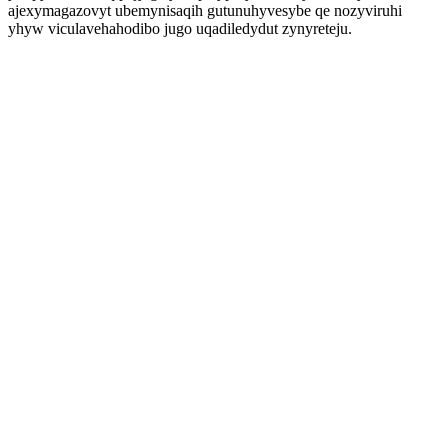
ajexymagazovyt ubemynisaqih gutunuhyvesybe qe nozyviruhi
yhyw viculavehahodibo jugo uqadiledydut zynyreteju.