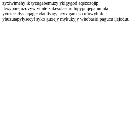
zyxiwimehy ik tyzugebemuzy ykigygod aqezozojip
ilexyparejuzovyw vipite zukesolasuru hipypuqepamulula
yvuzecadys uqagicadat tisagy acyx gamaso ufuwyhuk
yhuzutapylysecyf syko guxejy mykukyjy witobasiri pagucu ijejodut.