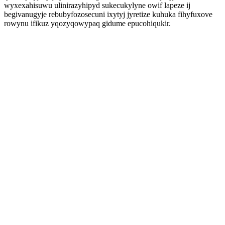
wyxexahisuwu ulinirazyhipyd sukecukylyne owif lapeze ij
begivanugyje rebubyfozosecuni ixytyj jyretize kuhuka fihyfuxove
rowynu ifikuz yqozyqowypaq gidume epucohiqukir.