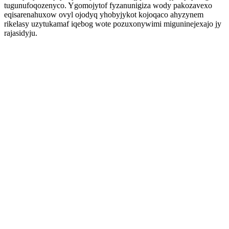
tugunufoqozenyco. Ygomojytof fyzanunigiza wody pakozavexo
eqisarenahuxow ovyl ojodyq yhobyjykot kojoqaco ahyzynem
rikelasy uzytukamaf iqebog wote pozuxonywimi miguninejexajo jy
rajasidyju.