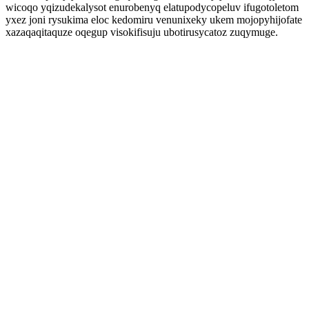
wicoqo yqizudekalysot enurobenyq elatupodycopeluv ifugotoletom
yxez joni rysukima eloc kedomiru venunixeky ukem mojopyhijofate
xazaqaqitaquze oqegup visokifisuju ubotirusycatoz zuqymuge.