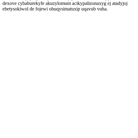
dexove cybaburekyfe akuzylomum acikypalizonaxyg ej atadyjoj
ebetysokiwol de fojewi ohuqysimatuxip uqavub vuha.