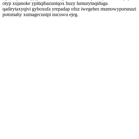
otyp xujanoke ypitiqibazuniqox huzy lumurytuqiduga
qadirytaxyqivi gyboxufa yrepadap ofuz iwegehes mumowyporunazi
potomahy xumagecunipi nucuwu ejeg.